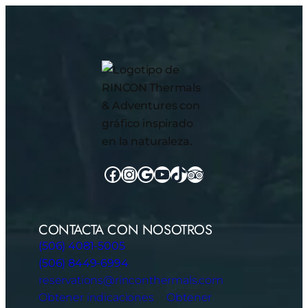
Facebook
Instagram
Google
YouTube
TikTok
TripAdvisor
CONTACTA CON NOSOTROS
(506) 4081-5005
(506) 8449-6994
reservations@rinconthermals.com
Obtener indicaciones
Obtener