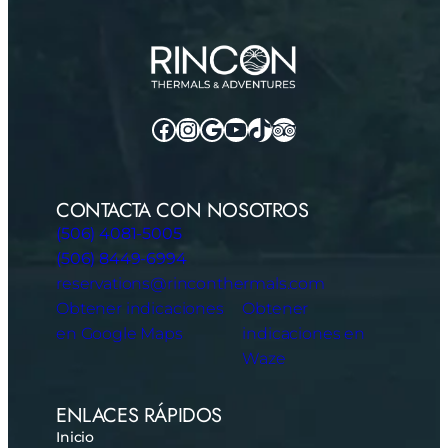
Facebook
Instagram
Google
YouTube
TikTok
TripAdvisor
CONTACTA CON NOSOTROS
(506) 4081-5005
(506) 8449-6994
reservations@rinconthermals.com
Obtener indicaciones
Obtener
en Google Maps
indicaciones en
Waze
ENLACES RÁPIDOS
Inicio