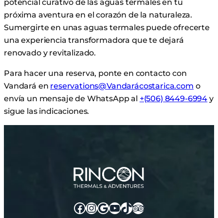
potencial curativo de las aguas termales en tu
próxima aventura en el corazón de la naturaleza.
Sumergirte en unas aguas termales puede ofrecerte
una experiencia transformadora que te dejará
renovado y revitalizado.
Para hacer una reserva, ponte en contacto con
Vandará en
reservations@Vandarácostarica.com
o
envía un mensaje de WhatsApp al
+(506) 8449-6994
y
sigue las indicaciones.
Facebook
Instagram
Google
YouTube
TikTok
TripAdvisor