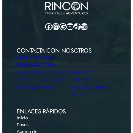
Facebook
Instagram
Google
YouTube
TikTok
TripAdvisor
CONTACTA CON NOSOTROS
(506) 4081-5005
(506) 8449-6994
reservations@rinconthermals.com
Obtener indicaciones
Obtener
en Google Maps
indicaciones en
Waze
ENLACES RÁPIDOS
Inicio
Pases
Acerca de