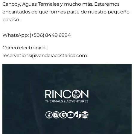
Canopy, Aguas Termales y mucho más. Estaremos
encantados de que formes parte de nuestro pequeño
paraíso.
WhatsApp: (+506) 8449 6994
Correo electrónico:
reservations@vandaracostarica.com
Facebook
Instagram
Google
YouTube
TikTok
TripAdvisor