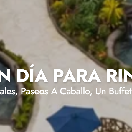
N DÍA PARA R
ales, Paseos A Caballo, Un Buff