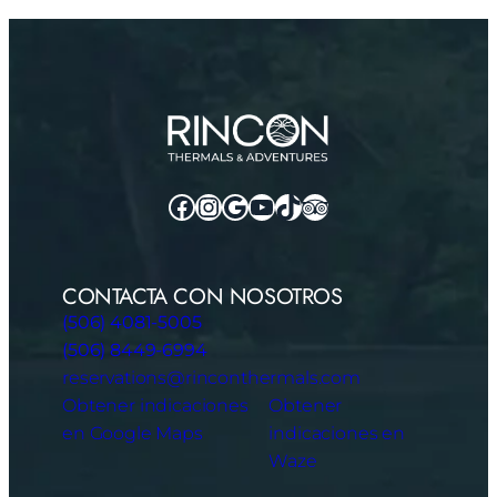
Facebook
Instagram
Google
YouTube
TikTok
TripAdvisor
CONTACTA CON NOSOTROS
(506) 4081-5005
(506) 8449-6994
reservations@rinconthermals.com
Obtener indicaciones
Obtener
en Google Maps
indicaciones en
Waze