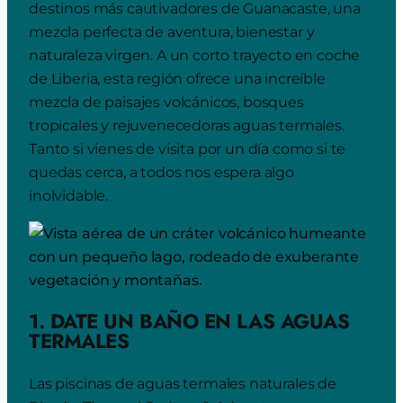
destinos más cautivadores de Guanacaste, una
mezcla perfecta de aventura, bienestar y
naturaleza virgen. A un corto trayecto en coche
de Liberia, esta región ofrece una increíble
mezcla de paisajes volcánicos, bosques
tropicales y rejuvenecedoras aguas termales.
Tanto si vienes de visita por un día como si te
quedas cerca, a todos nos espera algo
inolvidable.
1. DATE UN BAÑO EN LAS AGUAS
TERMALES
Las piscinas de aguas termales naturales de