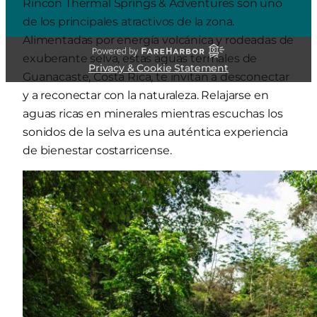
Rincón Thermal Springs & Adventures son uno
de los principales atractivos de la zona.
Alimentadas por energía volcánica y rodeadas de
exuberante selva, estas aguas termales de
Privacy & Cookie Statement
Guanacaste, Costa Rica, te invitan a desconectar
y a reconectar con la naturaleza. Relajarse en
aguas ricas en minerales mientras escuchas los
sonidos de la selva es una auténtica experiencia
de bienestar costarricense.