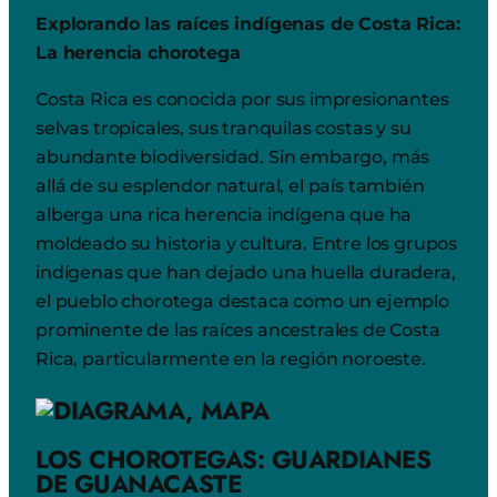
Explorando las raíces indígenas de Costa Rica:
La herencia chorotega
Costa Rica es conocida por sus impresionantes
selvas tropicales, sus tranquilas costas y su
abundante biodiversidad. Sin embargo, más
allá de su esplendor natural, el país también
alberga una rica herencia indígena que ha
moldeado su historia y cultura. Entre los grupos
indígenas que han dejado una huella duradera,
el pueblo chorotega destaca como un ejemplo
prominente de las raíces ancestrales de Costa
Rica, particularmente en la región noroeste.
LOS CHOROTEGAS: GUARDIANES
DE GUANACASTE