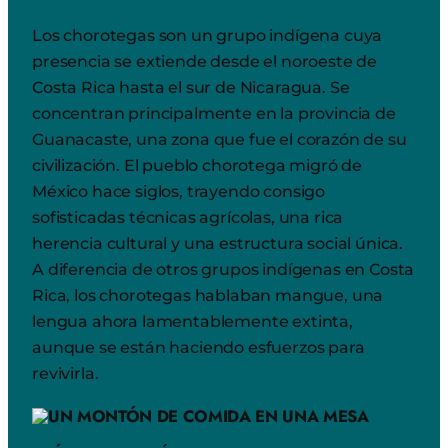
Los chorotegas son un grupo indígena cuya
presencia se extiende desde el noroeste de
Costa Rica hasta el sur de Nicaragua. Se
concentran principalmente en la provincia de
Guanacaste, una zona que fue el corazón de su
civilización. El pueblo chorotega migró de
México hace siglos, trayendo consigo
sofisticadas técnicas agrícolas, una rica
herencia cultural y una estructura social única.
A diferencia de otros grupos indígenas en Costa
Rica, los chorotegas hablaban mangue, una
lengua ahora lamentablemente extinta,
aunque se están haciendo esfuerzos para
revivirla.