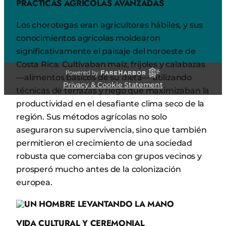
PRÁCTICAS AGRÍCOLAS AVANZADAS
Los chorotegas eran agricultores hábiles, y sus
conocimientos agrícolas moldearon
significativamente el paisaje del noroeste de
Costa Rica. Cultivaban maíz, frijoles y calabazas
—alimentos básicos de su dieta— utilizando
Privacy & Cookie Statement
técnicas de terrazas y riego que maximizaban la
productividad en el desafiante clima seco de la
región. Sus métodos agrícolas no solo
aseguraron su supervivencia, sino que también
permitieron el crecimiento de una sociedad
robusta que comerciaba con grupos vecinos y
prosperó mucho antes de la colonización
europea.
VIDA CULTURAL Y CEREMONIAL